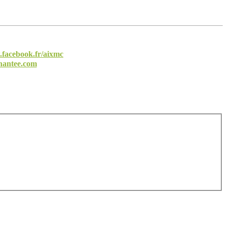
facebook.fr/aixmc
hantee.com